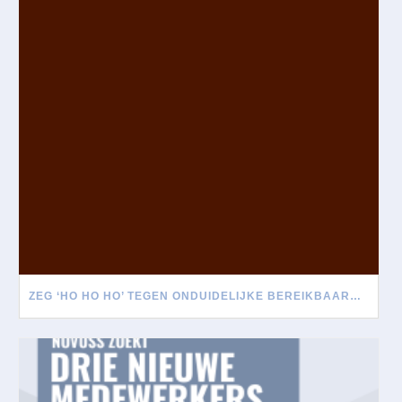
ZEG ‘HO HO HO’ TEGEN ONDUIDELIJKE BEREIKBAARHEID TIJDENS DE FEESTDAGEN