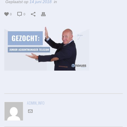
Geplaatst op
14 juni 2018
in
0
0
ADMIN_INFO