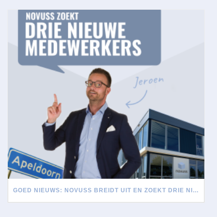
GOED NIEUWS: NOVUSS BREIDT UIT EN ZOEKT DRIE NIEUWE MEDEWERKERS