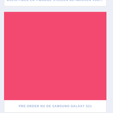
DELTA FIBER EN T-MOBILE STELLEN NETWERKEN VOOR ELKAAR OPEN
PRE-ORDER NU DE SAMSUNG GALAXY S21