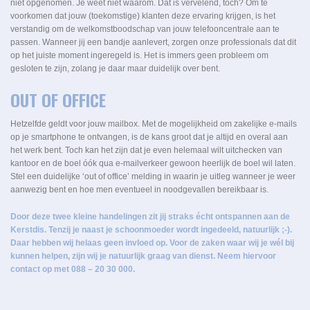
niet opgenomen. Je weet niet waarom. Dat is vervelend, toch? Om te
voorkomen dat jouw (toekomstige) klanten deze ervaring krijgen, is het
verstandig om de welkomstboodschap van jouw telefooncentrale aan te
passen. Wanneer jij een bandje aanlevert, zorgen onze professionals dat dit
op het juiste moment ingeregeld is. Het is immers geen probleem om
gesloten te zijn, zolang je daar maar duidelijk over bent.
OUT OF OFFICE
Hetzelfde geldt voor jouw mailbox. Met de mogelijkheid om zakelijke e-mails
op je smartphone te ontvangen, is de kans groot dat je altijd en overal aan
het werk bent. Toch kan het zijn dat je even helemaal wilt uitchecken van
kantoor en de boel óók qua e-mailverkeer gewoon heerlijk de boel wil laten.
Stel een duidelijke ‘out of office’ melding in waarin je uitleg wanneer je weer
aanwezig bent en hoe men eventueel in noodgevallen bereikbaar is.
Door deze twee kleine handelingen zit jij straks écht ontspannen aan de
Kerstdis. Tenzij je naast je schoonmoeder wordt ingedeeld, natuurlijk ;-).
Daar hebben wij helaas geen invloed op. Voor de zaken waar wij je wél bij
kunnen helpen, zijn wij je natuurlijk graag van dienst. Neem hiervoor
contact op met 088 – 20 30 000.