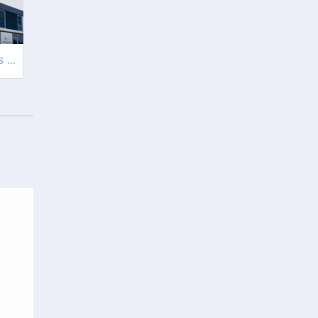
GOED NIEUWS: NOVUSS BREIDT UIT EN ZOEKT DRIE NIEUWE MEDEWERKERS