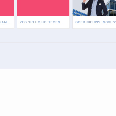
PRE-ORDER NU DE SAMSUNG GALAXY S21
ZEG ‘HO HO HO’ TEGEN ONDUIDELIJKE BEREIKBAARHEID TIJDENS DE FEESTDAGEN