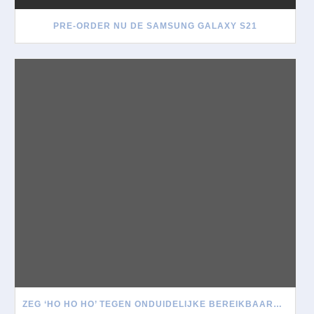
PRE-ORDER NU DE SAMSUNG GALAXY S21
ZEG ‘HO HO HO’ TEGEN ONDUIDELIJKE BEREIKBAARHEID TIJDENS DE FEESTDAGEN