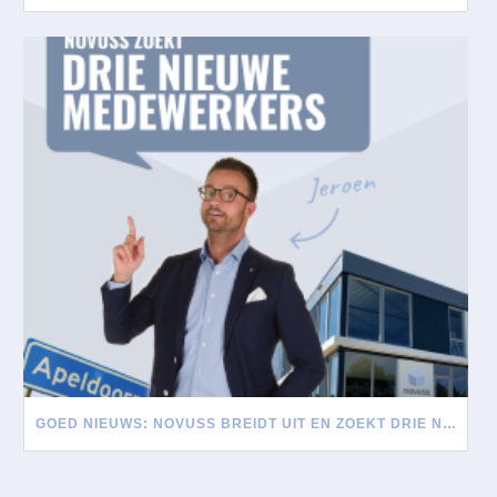
GOED NIEUWS: NOVUSS BREIDT UIT EN ZOEKT DRIE NIEUWE MEDEWERKERS