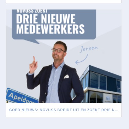
GOED NIEUWS: NOVUSS BREIDT UIT EN ZOEKT DRIE NIEUWE MEDEWERKERS