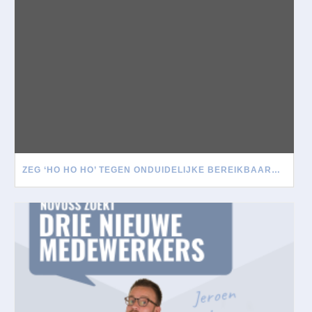
ZEG ‘HO HO HO’ TEGEN ONDUIDELIJKE BEREIKBAARHEID TIJDENS DE FEESTDAGEN