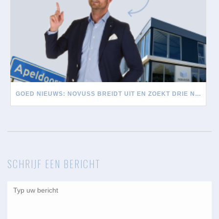
GOED NIEUWS: NOVUSS BREIDT UIT EN ZOEKT DRIE NIEUWE MEDEWERKERS
SCHRIJF EEN BERICHT