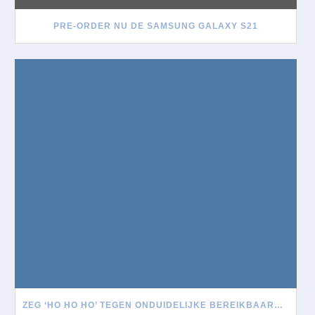
PRE-ORDER NU DE SAMSUNG GALAXY S21
ZEG ‘HO HO HO’ TEGEN ONDUIDELIJKE BEREIKBAARHEID TIJDENS DE FEESTDAGEN