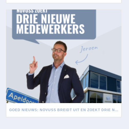
GOED NIEUWS: NOVUSS BREIDT UIT EN ZOEKT DRIE NIEUWE MEDEWERKERS