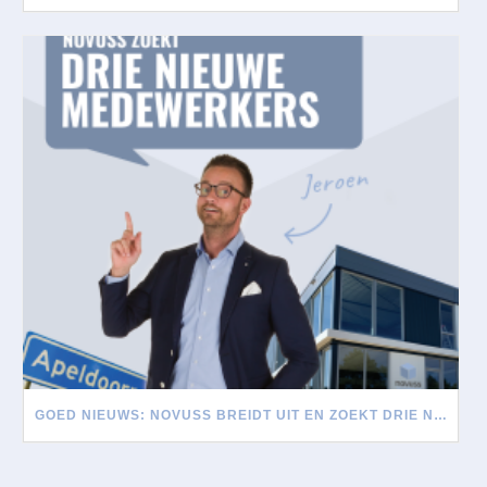
GOED NIEUWS: NOVUSS BREIDT UIT EN ZOEKT DRIE NIEUWE MEDEWERKERS