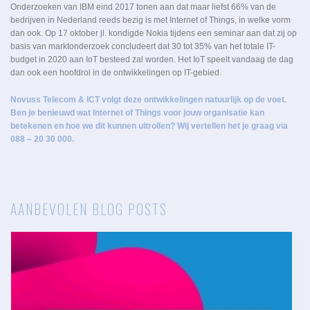
Onderzoeken van IBM eind 2017 tonen aan dat maar liefst 66% van de
bedrijven in Nederland reeds bezig is met Internet of Things, in welke vorm
dan ook. Op 17 oktober jl. kondigde Nokia tijdens een seminar aan dat zij op
basis van marktonderzoek concludeert dat 30 tot 35% van het totale IT-
budget in 2020 aan IoT besteed zal worden. Het IoT speelt vandaag de dag
dan ook een hoofdrol in de ontwikkelingen op IT-gebied.
Novuss Telecom & ICT volgt deze ontwikkelingen natuurlijk op de voet.
Ben je benieuwd wat Internet of Things voor jouw organisatie kan
betekenen en hoe we dit kunnen uitrollen? Wij vertellen het je graag via
088 – 20 30 000.
AANBEVOLEN BLOG POSTS