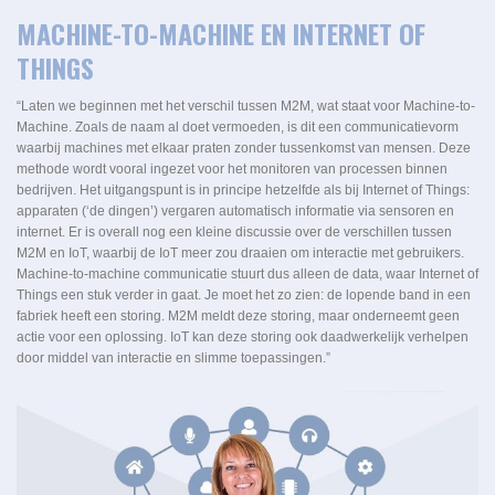
MACHINE-TO-MACHINE EN INTERNET OF
THINGS
“Laten we beginnen met het verschil tussen M2M, wat staat voor Machine-to-
Machine. Zoals de naam al doet vermoeden, is dit een communicatievorm
waarbij machines met elkaar praten zonder tussenkomst van mensen. Deze
methode wordt vooral ingezet voor het monitoren van processen binnen
bedrijven. Het uitgangspunt is in principe hetzelfde als bij Internet of Things:
apparaten (‘de dingen’) vergaren automatisch informatie via sensoren en
internet. Er is overall nog een kleine discussie over de verschillen tussen
M2M en IoT, waarbij de IoT meer zou draaien om interactie met gebruikers.
Machine-to-machine communicatie stuurt dus alleen de data, waar Internet of
Things een stuk verder in gaat. Je moet het zo zien: de lopende band in een
fabriek heeft een storing. M2M meldt deze storing, maar onderneemt geen
actie voor een oplossing. IoT kan deze storing ook daadwerkelijk verhelpen
door middel van interactie en slimme toepassingen.”