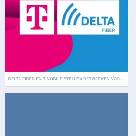
DELTA FIBER EN T-MOBILE STELLEN NETWERKEN VOOR ELKAAR OPEN