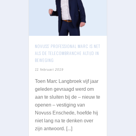
NOVUSS’ PROFESSIONAL MARC IS NET
ALS DE TELECOMBRANCHE ALTIJD IN
BEWEGING
11 februari 2019
Toen Marc Langbroek vijf jaar
geleden gevraagd werd om
aan te sluiten bij de – nieuw te
openen – vestiging van
Novuss Enschede, hoefde hij
niet lang na te denken over
zijn antwoord. [...]